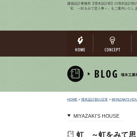
建築設計事務所【増木設計部】の増木設計部の日常、
「虹 ～虹をみて思う事～」をご案内いたし
HOME
>
増木設計部の日常
>
MIYAZAKI’S HO
MIYAZAKI’S HOUSE
虹 ～虹をみて思