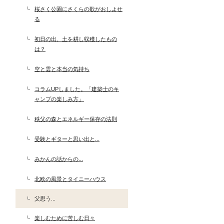
桜さく公園にさくらの歌がおしよせ
る
初日の出、土を耕し収穫したもの
は？
空と雲と本当の気持ち
コラムUPしました。「建築士のキ
ャンプの楽しみ方」
秩父の森とエネルギー保存の法則
受験とギターと思い出と...
みかんの話からの...
北欧の風景とタイニーハウス
父思う...
楽しむために苦しむ日々