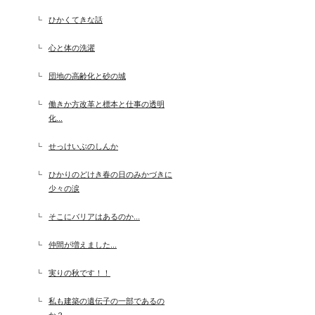
ひかくてきな話
心と体の洗濯
団地の高齢化と砂の城
働きか方改革と標本と仕事の透明
化...
せっけいぶのしんか
ひかりのどけき春の日のみかづきに
少々の涙
そこにバリアはあるのか...
仲間が増えました...
実りの秋です！！
私も建築の遺伝子の一部であるの