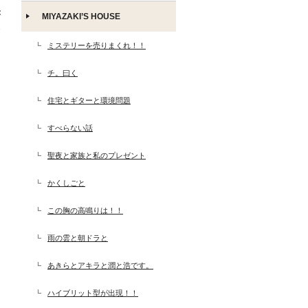
MIYAZAKI’S HOUSE
1
ミステリーを売りまくれ！！
チ。曰く
住宅とギターと環境問題
すべらない話
聖夜と家族と私のプレゼント
かくしごと
この胸の高鳴りは！！
雨の雲と朝ドラと
あきらとアキラと潤と浩です。
ハイブリット型が出現！！