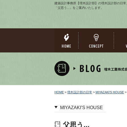
建築設計事務所【増木設計部】の増木設計部の日常、MIY
「父思う...」をご案内いたします。
HOME
>
増木設計部の日常
>
MIYAZAKI’S HOUSE
>
MIYAZAKI’S HOUSE
父思う...