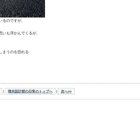
いるのですが、
思いも浮かんでくるが、
しまうのを恐れる
|
増木設計部の日常のトップへ
|
次へ>>