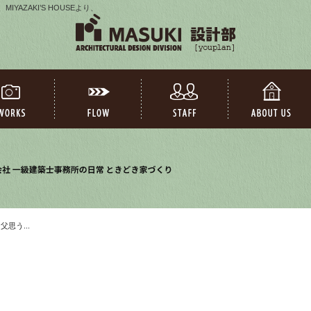
AZAKI’S HOUSEより、
 父思う...