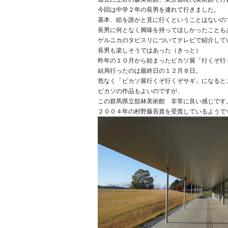
今回は中学２年の長男を連れて行きました。
基本、絵を誰かと見に行くということはないの
長男に何となく興味を持ってほしかったことも
ゲルニカのタピスリについてテレビで紹介して
長男も楽しそうではあった（きっと）
昨年の１０月から始まったピカソ展「行くぞ行
結局行ったのは最終日の１２月８日。
危なく「ピカソ展行くぞ行くぞサギ」になると
ピカソの作品もよいのですが、
この群馬県立舘林美術館 非常に良い感じです
２００４年の村野藤吾賞を受賞しているようで