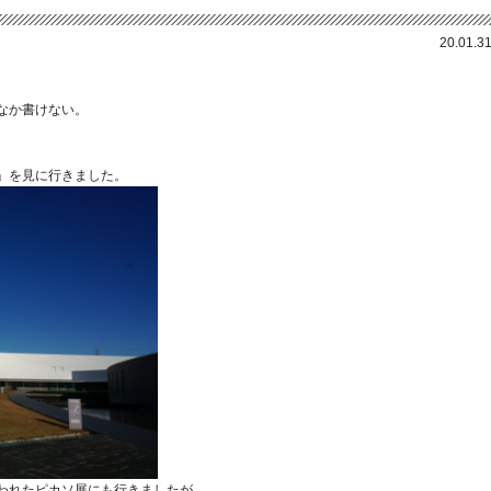
20.01.3
なか書けない。
」を見に行きました。
われたピカソ展にも行きましたが、