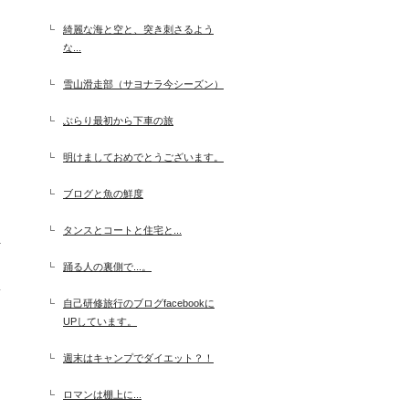
綺麗な海と空と、突き刺さるよう
な...
雪山滑走部（サヨナラ今シーズン）
ぶらり最初から下車の旅
明けましておめでとうございます。
ブログと魚の鮮度
タンスとコートと住宅と...
踊る人の裏側で...。
自己研修旅行のブログfacebookに
UPしています。
週末はキャンプでダイエット？！
ロマンは棚上に...