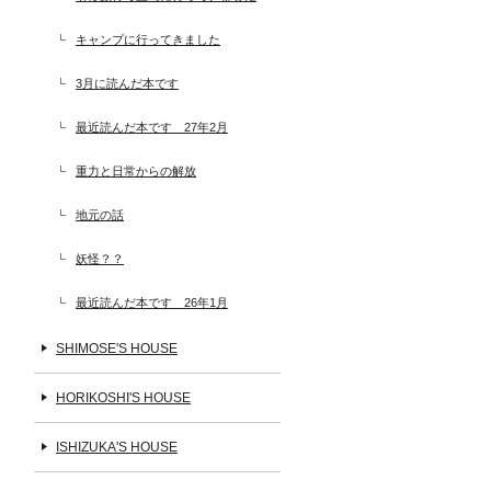
キャンプに行ってきました
3月に読んだ本です
最近読んだ本です 27年2月
重力と日常からの解放
地元の話
妖怪？？
最近読んだ本です 26年1月
SHIMOSE'S HOUSE
HORIKOSHI'S HOUSE
ISHIZUKA'S HOUSE