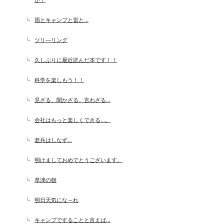
か？
雨とキャンプと雷と...
ツリ―リング
久しぶりに最近読んだ本です！！
科学を楽しもう！！
見ざる、聞かざる、言わざる...
会社はもっと楽しくできる...。
老兵はしなず...
明けましておめでとうございます。
草津の朝
明日天気にな～れ
キャンプですることと言えば...