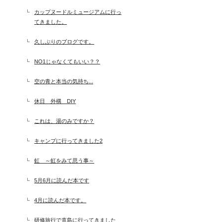
カップヌードルミュージアムに行っ
てきました。
久しぶりのブログです。
NO1じゃなくてもいい？？
空の青と本当の気持ち...
休日 外構 DIY
これは、湯のみですか？
キャンプに行ってきました2
虹 ～虹をみて思う事～
5月6月に読んだ本です
4月に読んだ本です。
研修旅行で直島に行ってきました